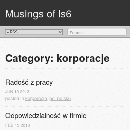
Musings of ls6
Category: korporacje
Radość z pracy
JUN
19
2013
posted in
korporacje
,
po_polsku
Odpowiedzialność w firmie
FEB
13
2013