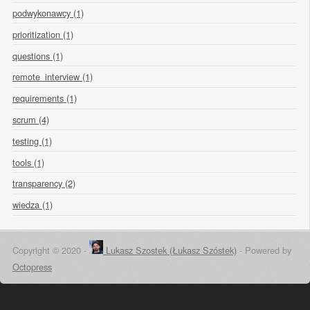
podwykonawcy (1)
prioritization (1)
questions (1)
remote_interview (1)
requirements (1)
scrum (4)
testing (1)
tools (1)
transparency (2)
wiedza (1)
Copyright © 2020 -
Lukasz Szostek (Łukasz Szóstek)
-
Powered by
Octopress