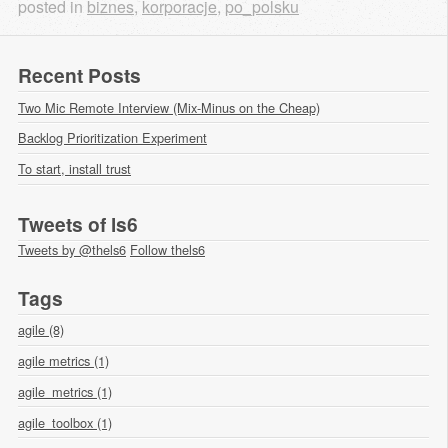
posted in
biznes
,
korporacje
,
po_polsku
Recent Posts
Two Mic Remote Interview (Mix-Minus on the Cheap)
Backlog Prioritization Experiment
To start, install trust
Tweets of ls6
Tweets by @thels6
Follow thels6
Tags
agile (8)
agile metrics (1)
agile_metrics (1)
agile_toolbox (1)